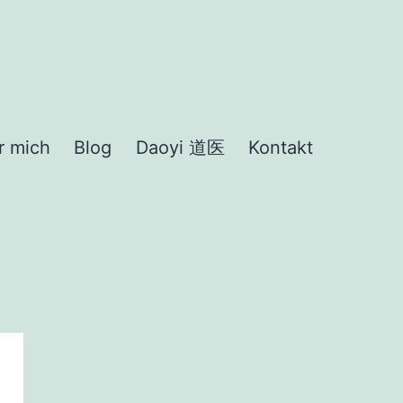
r mich
Blog
Daoyi 道医
Kontakt